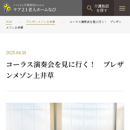
介護施設
を探す
TOP
プレザンメゾン上井草
コーラス演奏会を見に行く！ プレザン
TOPページ
メゾン上井草
介護施設検索
資料請求
2025.04.10
コーラス演奏会を見に行く！ プレザ
見学予約
ンメゾン上井草
有料老人ホーム
有料老人ホームTOP
グループホーム
プレザンリュクス
認知症対応型グループホームTOP
小規模多機能型居宅介護
プレザングラン
たのしい家
小規模多機能型居宅介護TOP
-
-
0120
944
821
tel