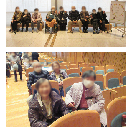
プレザンメゾン
認知症対応型グループホームとは
たのしい家
9:00～18:00（年末年始を除く）
有料老人ホームとは
認知症のおはなし
小規模多機能型居宅介護とは
お問い合わせフォーム
お気に入り
資料請求
見学予約
ご入居までの流れ
介護保険の仕組み
FAQ
運営会社
プライバシーポリシー