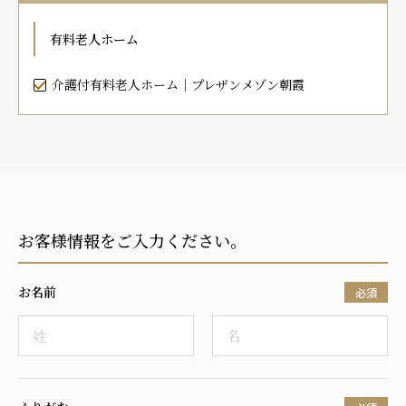
プレザンメゾン
認知症対応型グループホームとは
たのしい家
9:00～18:00（年末年始を除く）
有料老人ホーム
有料老人ホームとは
認知症のおはなし
小規模多機能型居宅介護とは
お問い合わせフォーム
介護付有料老人ホーム｜プレザンメゾン朝霞
お気に入り
資料請求
見学予約
お客様情報をご入力ください。
ご入居までの流れ
介護保険の仕組み
お名前
FAQ
必須
運営会社
プライバシーポリシー