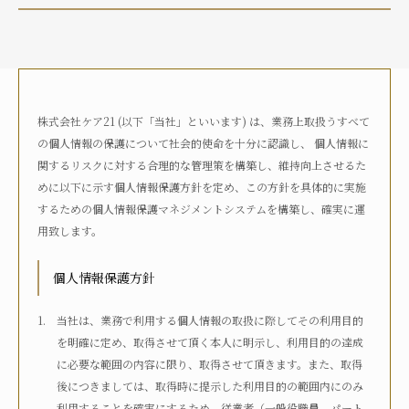
介護状況
自宅におり、介護サービスは利用していない
自宅におり、何らかの在宅・訪問介護サービスを利用して
いる
株式会社ケア21 (以下「当社」といいます) は、業務上取扱うすべて
何らかの高齢者向け施設に入居している
の個人情報の保護について社会的使命を十分に認識し、 個人情報に
病院に入院している
関するリスクに対する合理的な管理策を構築し、維持向上させるた
その他
めに以下に示す個人情報保護方針を定め、この方針を具体的に実施
するための個人情報保護マネジメントシステムを構築し、確実に運
用致します。
介護度
自立
要支援1
要支援2
要介護1
個人情報保護方針
要介護2
要介護3
要介護4
要介護5
不明
当社は、業務で利用する個人情報の取扱に際してその利用目的
を明確に定め、取得させて頂く本人に明示し、利用目的の達成
に必要な範囲の内容に限り、取得させて頂きます。また、取得
介護認定
後につきましては、取得時に提示した利用目的の範囲内にのみ
認定済み
申請中
区分変更中
不明
利用することを確実にするため、従業者（一般役職員、パート