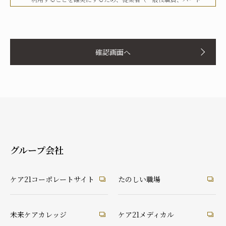
タイマー、派遣労働者等を含む）その他関係者に対して、文書
化、定期的な教育の実施、社内への掲示等を行うことで周知徹
お名前
底を図り、実行してまいります。
確認画面へ
当社は、個人情報の取扱いに関して、法令、国が定める指針そ
の他の規範等を遵守した取得やその利用に努めてまいります。
当社は、個人情報の取扱いに関して、個人情報への不正アクセ
ス、個人情報の紛失、破壊、改ざん及び漏洩等に関して、適切
ふりがな
な予防ならびに是正措置を講じてまいります。
当社は、個人情報の取扱いに関して、顧客等本人が、当該本人
と識別される保有個人情報について、開示、訂正、使用停止、
消去等の権利を有していることを認識し、本人からのこれらの
グループ会社
要求に対しては、遅滞なく対応してまいります。
あなたとの続柄
当社は、個人情報の取扱いに関して、法令に定める場合を除
実の父
実の母
義理の父
義理の母
ケア21コーポレートサイト
たのしい職場
き、本人に同意なく個人情報を第三者に提供することはありま
祖父
祖母
配偶者（夫）
配偶者（妻）
せん。
ご本人
兄弟・姉妹
その他の親戚
知人・友人
ケアマネ・介護・医療関係者
当社は、個人情報の取扱いに関して、顧客等からの相談や苦情
未来ケアカレッジ
ケア21メディカル
後見人
への対応等を行なう窓口機能等を整備するとともに、その窓口