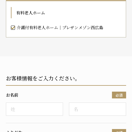
プレザンメゾン
認知症対応型グループホームとは
たのしい家
9:00～18:00（年末年始を除く）
有料老人ホーム
有料老人ホームとは
認知症のおはなし
小規模多機能型居宅介護とは
お問い合わせフォーム
介護付有料老人ホーム｜プレザンメゾン西広島
お気に入り
資料請求
見学予約
お客様情報をご入力ください。
ご入居までの流れ
介護保険の仕組み
お名前
FAQ
必須
運営会社
プライバシーポリシー