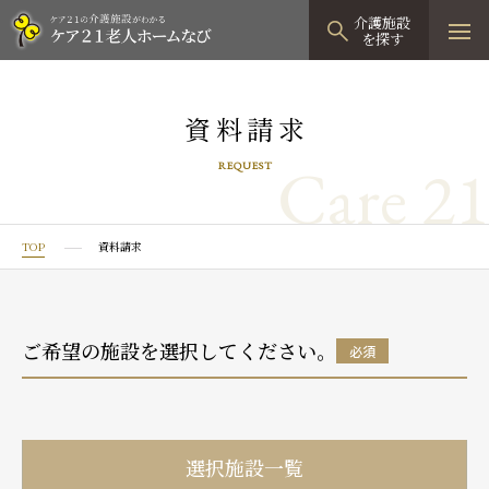
介護施設
を探す
TOPページ
資料請求
介護施設検索
Care 21
REQUEST
資料請求
見学予約
TOP
資料請求
有料老人ホーム
有料老人ホームTOP
グループホーム
ご希望の施設を選択してください。
必須
プレザンリュクス
認知症対応型グループホームTOP
小規模多機能型居宅介護
プレザングラン
たのしい家
小規模多機能型居宅介護TOP
-
-
0120
944
821
選択施設一覧
tel