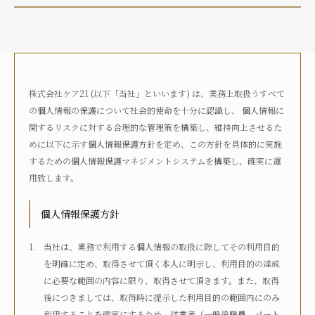
介護状況
自宅におり、介護サービスは利用していない
自宅におり、何らかの在宅・訪問介護サービスを利用して
いる
株式会社ケア21 (以下「当社」といいます) は、業務上取扱うすべて
何らかの高齢者向け施設に入居している
の個人情報の保護について社会的使命を十分に認識し、 個人情報に
病院に入院している
関するリスクに対する合理的な管理策を構築し、維持向上させるた
その他
めに以下に示す個人情報保護方針を定め、この方針を具体的に実施
するための個人情報保護マネジメントシステムを構築し、確実に運
用致します。
介護度
自立
要支援1
要支援2
要介護1
個人情報保護方針
要介護2
要介護3
要介護4
要介護5
不明
当社は、業務で利用する個人情報の取扱に際してその利用目的
を明確に定め、取得させて頂く本人に明示し、利用目的の達成
に必要な範囲の内容に限り、取得させて頂きます。また、取得
介護認定
後につきましては、取得時に提示した利用目的の範囲内にのみ
認定済み
申請中
区分変更中
不明
利用することを確実にするため、従業者（一般役職員、パート