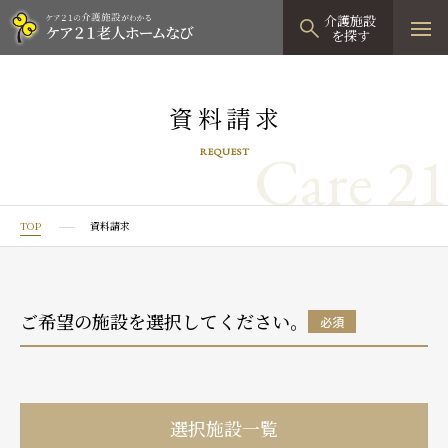
介護施設
を探す
TOPページ
資料請求
介護施設検索
Care 21
REQUEST
資料請求
見学予約
TOP
資料請求
有料老人ホーム
有料老人ホームTOP
グループホーム
ご希望の施設を選択してください。
必須
プレザンリュクス
認知症対応型グループホームTOP
小規模多機能型居宅介護
プレザングラン
たのしい家
小規模多機能型居宅介護TOP
-
-
0120
944
821
選択施設一覧
tel