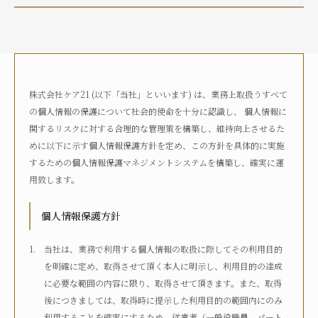
介護状況
自宅におり、介護サービスは利用していない
自宅におり、何らかの在宅・訪問介護サービスを利用して
いる
株式会社ケア21 (以下「当社」といいます) は、業務上取扱うすべて
何らかの高齢者向け施設に入居している
の個人情報の保護について社会的使命を十分に認識し、 個人情報に
病院に入院している
関するリスクに対する合理的な管理策を構築し、維持向上させるた
その他
めに以下に示す個人情報保護方針を定め、この方針を具体的に実施
するための個人情報保護マネジメントシステムを構築し、確実に運
用致します。
介護度
自立
要支援1
要支援2
要介護1
個人情報保護方針
要介護2
要介護3
要介護4
要介護5
不明
当社は、業務で利用する個人情報の取扱に際してその利用目的
を明確に定め、取得させて頂く本人に明示し、利用目的の達成
に必要な範囲の内容に限り、取得させて頂きます。また、取得
介護認定
後につきましては、取得時に提示した利用目的の範囲内にのみ
認定済み
申請中
区分変更中
不明
利用することを確実にするため、従業者（一般役職員、パート