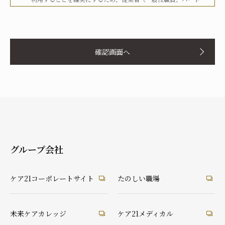
タイマー、派遣労働者等を含む）その他関係者に対して、文書
化、定期的な教育の実施、社内への掲示等を行うことで周知徹
お名前
底を図り、実行してまいります。
確認画面へ
当社は、個人情報の取扱いに関して、法令、国が定める指針そ
の他の規範等を遵守した取得やその利用に努めてまいります。
当社は、個人情報の取扱いに関して、個人情報への不正アクセ
ス、個人情報の紛失、破壊、改ざん及び漏洩等に関して、適切
ふりがな
な予防ならびに是正措置を講じてまいります。
当社は、個人情報の取扱いに関して、顧客等本人が、当該本人
と識別される保有個人情報について、開示、訂正、使用停止、
消去等の権利を有していることを認識し、本人からのこれらの
グループ会社
要求に対しては、遅滞なく対応してまいります。
あなたとの続柄
当社は、個人情報の取扱いに関して、法令に定める場合を除
実の父
実の母
義理の父
義理の母
ケア21コーポレートサイト
たのしい職場
き、本人に同意なく個人情報を第三者に提供することはありま
祖父
祖母
配偶者（夫）
配偶者（妻）
せん。
ご本人
兄弟・姉妹
その他の親戚
知人・友人
ケアマネ・介護・医療関係者
当社は、個人情報の取扱いに関して、顧客等からの相談や苦情
未来ケアカレッジ
ケア21メディカル
後見人
への対応等を行なう窓口機能等を整備するとともに、その窓口