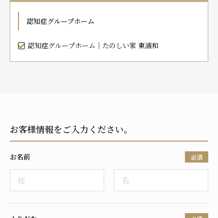
プレザンメゾン
認知症対応型グループホームとは
たのしい家
9:00～18:00（年末年始を除く）
認知症グループホーム
有料老人ホームとは
認知症のおはなし
小規模多機能型居宅介護とは
お問い合わせフォーム
認知症グループホーム｜たのしい家 東浦和
お気に入り
資料請求
見学予約
お客様情報をご入力ください。
ご入居までの流れ
介護保険の仕組み
お名前
FAQ
必須
運営会社
プライバシーポリシー