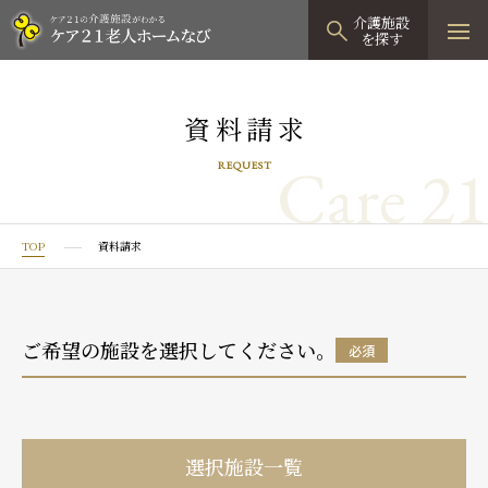
介護施設
を探す
TOPページ
資料請求
介護施設検索
Care 21
REQUEST
資料請求
見学予約
TOP
資料請求
有料老人ホーム
有料老人ホームTOP
グループホーム
ご希望の施設を選択してください。
必須
プレザンリュクス
認知症対応型グループホームTOP
小規模多機能型居宅介護
プレザングラン
たのしい家
小規模多機能型居宅介護TOP
-
-
0120
944
821
選択施設一覧
tel