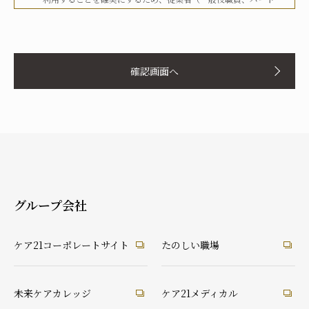
タイマー、派遣労働者等を含む）その他関係者に対して、文書
化、定期的な教育の実施、社内への掲示等を行うことで周知徹
お名前
底を図り、実行してまいります。
確認画面へ
当社は、個人情報の取扱いに関して、法令、国が定める指針そ
の他の規範等を遵守した取得やその利用に努めてまいります。
当社は、個人情報の取扱いに関して、個人情報への不正アクセ
ス、個人情報の紛失、破壊、改ざん及び漏洩等に関して、適切
ふりがな
な予防ならびに是正措置を講じてまいります。
当社は、個人情報の取扱いに関して、顧客等本人が、当該本人
と識別される保有個人情報について、開示、訂正、使用停止、
消去等の権利を有していることを認識し、本人からのこれらの
グループ会社
要求に対しては、遅滞なく対応してまいります。
あなたとの続柄
当社は、個人情報の取扱いに関して、法令に定める場合を除
実の父
実の母
義理の父
義理の母
ケア21コーポレートサイト
たのしい職場
き、本人に同意なく個人情報を第三者に提供することはありま
祖父
祖母
配偶者（夫）
配偶者（妻）
せん。
ご本人
兄弟・姉妹
その他の親戚
知人・友人
ケアマネ・介護・医療関係者
当社は、個人情報の取扱いに関して、顧客等からの相談や苦情
未来ケアカレッジ
ケア21メディカル
後見人
への対応等を行なう窓口機能等を整備するとともに、その窓口