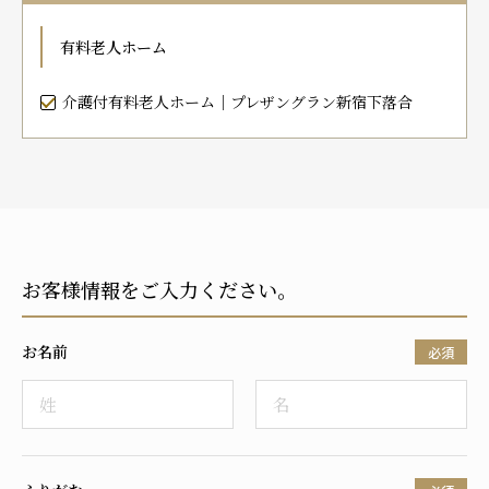
プレザンメゾン
認知症対応型グループホームとは
たのしい家
9:00～18:00（年末年始を除く）
有料老人ホーム
有料老人ホームとは
認知症のおはなし
小規模多機能型居宅介護とは
お問い合わせフォーム
介護付有料老人ホーム｜プレザングラン新宿下落合
お気に入り
資料請求
見学予約
お客様情報をご入力ください。
ご入居までの流れ
介護保険の仕組み
お名前
FAQ
必須
運営会社
プライバシーポリシー