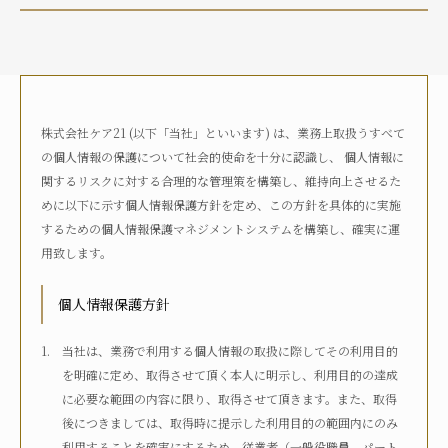
介護状況
自宅におり、介護サービスは利用していない
自宅におり、何らかの在宅・訪問介護サービスを利用して
いる
株式会社ケア21 (以下「当社」といいます) は、業務上取扱うすべて
何らかの高齢者向け施設に入居している
の個人情報の保護について社会的使命を十分に認識し、 個人情報に
病院に入院している
関するリスクに対する合理的な管理策を構築し、維持向上させるた
その他
めに以下に示す個人情報保護方針を定め、この方針を具体的に実施
するための個人情報保護マネジメントシステムを構築し、確実に運
用致します。
介護度
自立
要支援1
要支援2
要介護1
個人情報保護方針
要介護2
要介護3
要介護4
要介護5
不明
当社は、業務で利用する個人情報の取扱に際してその利用目的
を明確に定め、取得させて頂く本人に明示し、利用目的の達成
に必要な範囲の内容に限り、取得させて頂きます。また、取得
介護認定
後につきましては、取得時に提示した利用目的の範囲内にのみ
認定済み
申請中
区分変更中
不明
利用することを確実にするため、従業者（一般役職員、パート