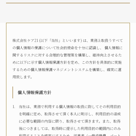
介護状況
自宅におり、介護サービスは利用していない
自宅におり、何らかの在宅・訪問介護サービスを利用して
いる
株式会社ケア21 (以下「当社」といいます) は、業務上取扱うすべて
何らかの高齢者向け施設に入居している
の個人情報の保護について社会的使命を十分に認識し、 個人情報に
病院に入院している
関するリスクに対する合理的な管理策を構築し、維持向上させるた
その他
めに以下に示す個人情報保護方針を定め、この方針を具体的に実施
するための個人情報保護マネジメントシステムを構築し、確実に運
用致します。
介護度
自立
要支援1
要支援2
要介護1
個人情報保護方針
要介護2
要介護3
要介護4
要介護5
不明
当社は、業務で利用する個人情報の取扱に際してその利用目的
を明確に定め、取得させて頂く本人に明示し、利用目的の達成
に必要な範囲の内容に限り、取得させて頂きます。また、取得
介護認定
後につきましては、取得時に提示した利用目的の範囲内にのみ
認定済み
申請中
区分変更中
不明
利用することを確実にするため、従業者（一般役職員、パート