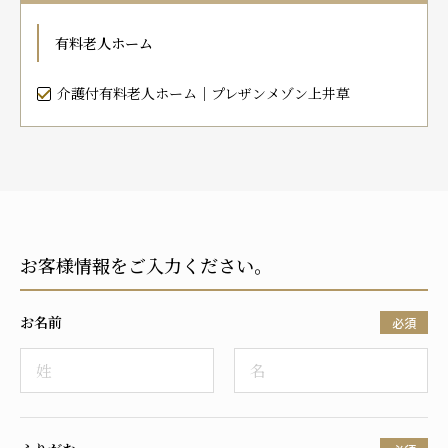
プレザンメゾン
認知症対応型グループホームとは
たのしい家
9:00～18:00（年末年始を除く）
有料老人ホーム
有料老人ホームとは
認知症のおはなし
小規模多機能型居宅介護とは
お問い合わせフォーム
介護付有料老人ホーム｜プレザンメゾン上井草
お気に入り
資料請求
見学予約
お客様情報をご入力ください。
ご入居までの流れ
介護保険の仕組み
お名前
FAQ
必須
運営会社
プライバシーポリシー