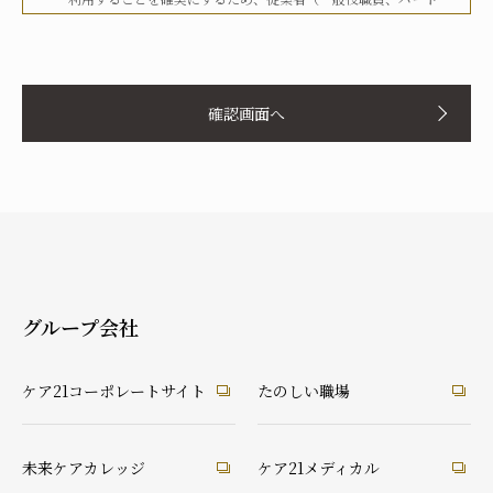
タイマー、派遣労働者等を含む）その他関係者に対して、文書
化、定期的な教育の実施、社内への掲示等を行うことで周知徹
お名前
底を図り、実行してまいります。
確認画面へ
当社は、個人情報の取扱いに関して、法令、国が定める指針そ
の他の規範等を遵守した取得やその利用に努めてまいります。
当社は、個人情報の取扱いに関して、個人情報への不正アクセ
ス、個人情報の紛失、破壊、改ざん及び漏洩等に関して、適切
ふりがな
な予防ならびに是正措置を講じてまいります。
当社は、個人情報の取扱いに関して、顧客等本人が、当該本人
と識別される保有個人情報について、開示、訂正、使用停止、
消去等の権利を有していることを認識し、本人からのこれらの
グループ会社
要求に対しては、遅滞なく対応してまいります。
あなたとの続柄
当社は、個人情報の取扱いに関して、法令に定める場合を除
実の父
実の母
義理の父
義理の母
ケア21コーポレートサイト
たのしい職場
き、本人に同意なく個人情報を第三者に提供することはありま
祖父
祖母
配偶者（夫）
配偶者（妻）
せん。
ご本人
兄弟・姉妹
その他の親戚
知人・友人
ケアマネ・介護・医療関係者
当社は、個人情報の取扱いに関して、顧客等からの相談や苦情
未来ケアカレッジ
ケア21メディカル
後見人
への対応等を行なう窓口機能等を整備するとともに、その窓口