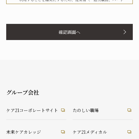
タイマー、派遣労働者等を含む）その他関係者に対して、文書
化、定期的な教育の実施、社内への掲示等を行うことで周知徹
お名前
底を図り、実行してまいります。
確認画面へ
当社は、個人情報の取扱いに関して、法令、国が定める指針そ
の他の規範等を遵守した取得やその利用に努めてまいります。
当社は、個人情報の取扱いに関して、個人情報への不正アクセ
ス、個人情報の紛失、破壊、改ざん及び漏洩等に関して、適切
ふりがな
な予防ならびに是正措置を講じてまいります。
当社は、個人情報の取扱いに関して、顧客等本人が、当該本人
と識別される保有個人情報について、開示、訂正、使用停止、
消去等の権利を有していることを認識し、本人からのこれらの
グループ会社
要求に対しては、遅滞なく対応してまいります。
あなたとの続柄
当社は、個人情報の取扱いに関して、法令に定める場合を除
実の父
実の母
義理の父
義理の母
ケア21コーポレートサイト
たのしい職場
き、本人に同意なく個人情報を第三者に提供することはありま
祖父
祖母
配偶者（夫）
配偶者（妻）
せん。
ご本人
兄弟・姉妹
その他の親戚
知人・友人
ケアマネ・介護・医療関係者
当社は、個人情報の取扱いに関して、顧客等からの相談や苦情
未来ケアカレッジ
ケア21メディカル
後見人
への対応等を行なう窓口機能等を整備するとともに、その窓口