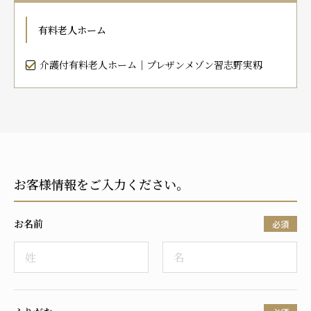
プレザンメゾン
認知症対応型グループホームとは
たのしい家
9:00～18:00（年末年始を除く）
有料老人ホーム
有料老人ホームとは
認知症のおはなし
小規模多機能型居宅介護とは
お問い合わせフォーム
介護付有料老人ホーム｜プレザンメゾン習志野実籾
お気に入り
資料請求
見学予約
お客様情報をご入力ください。
ご入居までの流れ
介護保険の仕組み
お名前
FAQ
必須
運営会社
プライバシーポリシー