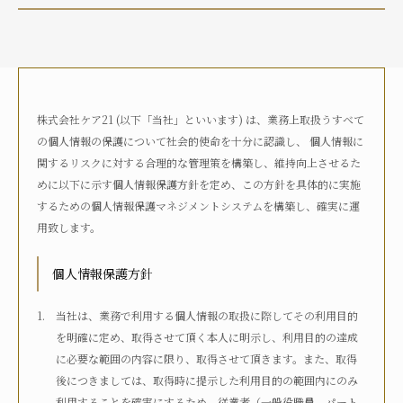
介護状況
自宅におり、介護サービスは利用していない
自宅におり、何らかの在宅・訪問介護サービスを利用して
いる
株式会社ケア21 (以下「当社」といいます) は、業務上取扱うすべて
何らかの高齢者向け施設に入居している
の個人情報の保護について社会的使命を十分に認識し、 個人情報に
病院に入院している
関するリスクに対する合理的な管理策を構築し、維持向上させるた
その他
めに以下に示す個人情報保護方針を定め、この方針を具体的に実施
するための個人情報保護マネジメントシステムを構築し、確実に運
用致します。
介護度
自立
要支援1
要支援2
要介護1
個人情報保護方針
要介護2
要介護3
要介護4
要介護5
不明
当社は、業務で利用する個人情報の取扱に際してその利用目的
を明確に定め、取得させて頂く本人に明示し、利用目的の達成
に必要な範囲の内容に限り、取得させて頂きます。また、取得
介護認定
後につきましては、取得時に提示した利用目的の範囲内にのみ
認定済み
申請中
区分変更中
不明
利用することを確実にするため、従業者（一般役職員、パート