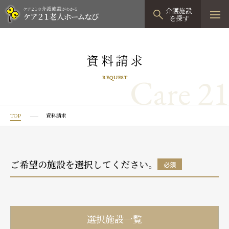
介護施設
を探す
TOPページ
資料請求
介護施設検索
Care 21
REQUEST
資料請求
見学予約
TOP
資料請求
有料老人ホーム
有料老人ホームTOP
グループホーム
ご希望の施設を選択してください。
必須
プレザンリュクス
認知症対応型グループホームTOP
小規模多機能型居宅介護
プレザングラン
たのしい家
小規模多機能型居宅介護TOP
-
-
0120
944
821
選択施設一覧
tel