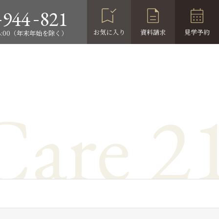
-
-
944
821
お気に入り
資料請求
見学予約
18:00（年末年始を除く）
Care 2