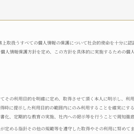
自宅におり、何らかの在宅・訪問介護サービスを利用している
何らかの高齢者向け施設に入居している
病院に入院している
その他
、業務上取扱うすべての個人情報の保護について社会的使命を十分に
自立
要支援1
要支援2
要介護1
要
す個人情報保護方針を定め、この方針を具体的に実施するための個
要介護5
不明
認定済み
申請中
区分変更中
不明
してその利用目的を明確に定め、取得させて頂く本人に明示し、利
取得時に提示した利用目的の範囲内にのみ利用することを確実にす
文書化、定期的な教育の実施、社内への掲示等を行うことで周知徹
国が定める指針その他の規範等を遵守した取得やその利用に努めて