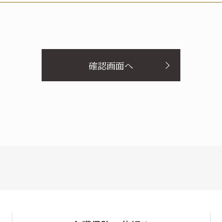
報への不正アクセス、個人情報の紛失、破壊、改ざん及び漏洩等に
本人が、当該本人と識別される保有個人情報について、開示、訂正
滞なく対応してまいります。
実の父
実の母
義理の父
義理の母
確認画面へ
配偶者（妻）
ご本人
兄弟・姉妹
その他の
定める場合を除き、本人に同意なく個人情報を第三者に提供するこ
ケアマネ・介護・医療関係者
後見人
からの相談や苦情への対応等を行なう窓口機能等を整備するととも
など、顧客等の立場に立った対応をしてまいります。
統括する組織体制・責任体制を構築するとともに、安全管理措置の
監査を行い、個人情報の保護に関する個人情報保護マネジメントシ
男性
女性
E-mail：privacy@care21.co.jp