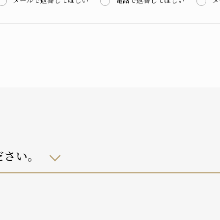
メールで返答してほしい
電話で返答してほしい
メ
ださい。
自宅におり、介護サービスは利用していない