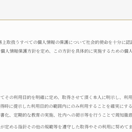
自宅におり、何らかの在宅・訪問介護サービスを利用している
何らかの高齢者向け施設に入居している
病院に入院している
その他
、業務上取扱うすべての個人情報の保護について社会的使命を十分に
自立
要支援1
要支援2
要介護1
要
す個人情報保護方針を定め、この方針を具体的に実施するための個
要介護5
不明
認定済み
申請中
区分変更中
不明
してその利用目的を明確に定め、取得させて頂く本人に明示し、利
取得時に提示した利用目的の範囲内にのみ利用することを確実にす
文書化、定期的な教育の実施、社内への掲示等を行うことで周知徹
国が定める指針その他の規範等を遵守した取得やその利用に努めて