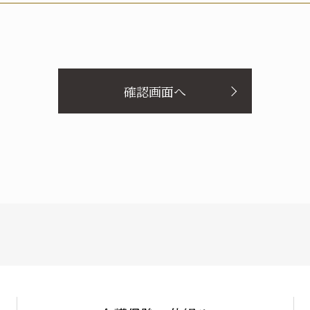
報への不正アクセス、個人情報の紛失、破壊、改ざん及び漏洩等に
本人が、当該本人と識別される保有個人情報について、開示、訂正
滞なく対応してまいります。
実の父
実の母
義理の父
義理の母
確認画面へ
配偶者（妻）
ご本人
兄弟・姉妹
その他の
定める場合を除き、本人に同意なく個人情報を第三者に提供するこ
ケアマネ・介護・医療関係者
後見人
からの相談や苦情への対応等を行なう窓口機能等を整備するととも
など、顧客等の立場に立った対応をしてまいります。
統括する組織体制・責任体制を構築するとともに、安全管理措置の
監査を行い、個人情報の保護に関する個人情報保護マネジメントシ
男性
女性
E-mail：privacy@care21.co.jp