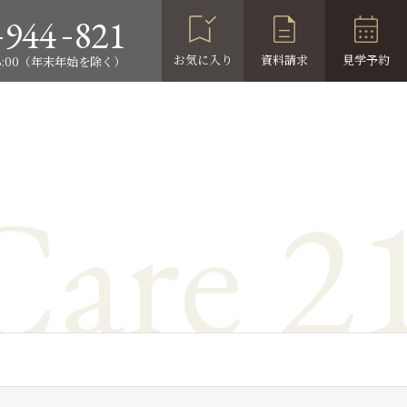
-
-
944
821
お気に入り
資料請求
見学予約
18:00（年末年始を除く）
Care 2