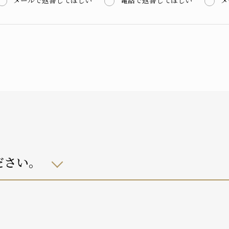
メールで返答してほしい
電話で返答してほしい
メ
ださい。
自宅におり、介護サービスは利用していない