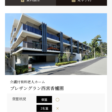
介護付有料老人ホーム
プレザングラン西宮香櫨園
空室状況
◯
個室
×
2名室