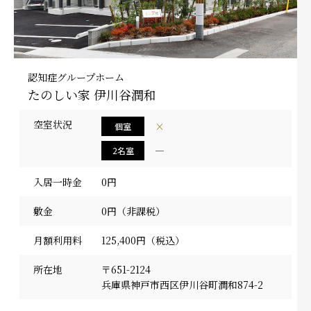
認知症グループホーム
たのしい家 伊川谷潤和
空室状況
×
個室
―
2名室
入居一時金
0円
敷金
0円（非課税）
月額利用料
125,400円（税込）
所在地
〒651-2124
兵庫県神戸市西区伊川谷町潤和874-2