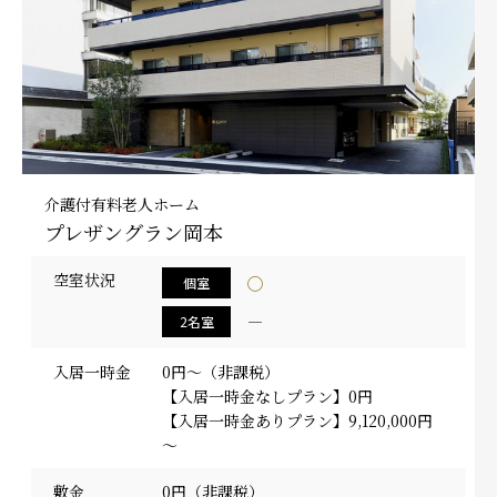
採用情報
介護付有料老人ホーム
プレザングラン岡本
空室状況
◯
個室
―
2名室
入居一時金
0円～（非課税）
【入居一時金なしプラン】0円
【入居一時金ありプラン】9,120,000円
～
敷金
0円（非課税）