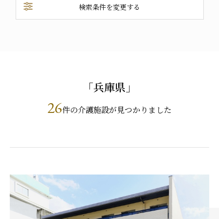
プレザンメゾン
認知症対応型グループホームとは
たのしい家
9:00～18:00（年末年始を除く）
検索条件を変更する
明石市
西宮市
伊丹市
有料老人ホームとは
認知症のおはなし
小規模多機能型居宅介護とは
宝塚市
お問い合わせフォーム
検索する
「兵庫県」
お気に入り
資料請求
見学予約
26
件の介護施設が見つかりました
ご入居までの流れ
介護保険の仕組み
FAQ
運営会社
プライバシーポリシー