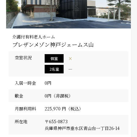
介護付有料老人ホーム
プレザンメゾン神戸ジェームス山
空室状況
×
個室
―
2名室
入居一時金
0円
敷金
0円（非課税）
月額利用料
225,970 円（税込）
所在地
〒655-0873
兵庫県神戸市垂水区青山台一丁目26-14