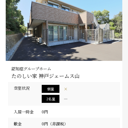
認知症グループホーム
たのしい家 神戸ジェームス山
空室状況
×
個室
―
2名室
入居一時金
0円
敷金
0円（非課税）