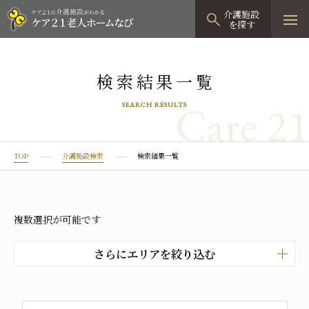
介護施設
を探す
TOPページ
検索結果一覧
介護施設検索
Care 21
SEARCH RESULTS
資料請求
見学予約
TOP
介護施設検索
検索結果一覧
有料老人ホーム
有料老人ホームTOP
グループホーム
複数選択が可能です
プレザンリュクス
認知症対応型グループホームTOP
小規模多機能型居宅介護
さらにエリアを絞り込む
プレザングラン
たのしい家
小規模多機能型居宅介護TOP
-
-
0120
944
821
tel
神戸市
姫路市
尼崎市