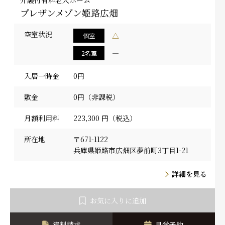
プレザンメゾン姫路広畑
空室状況
△
個室
―
2名室
入居一時金
0円
敷金
0円（非課税）
月額利用料
223,300 円（税込）
所在地
〒671-1122
兵庫県姫路市広畑区夢前町3丁目1-21
詳細を見る
お気に入りに追加
資料請求
見学予約