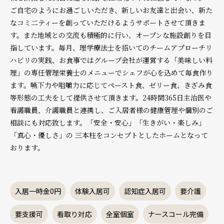
ご自宅のようにお過ごしいただき、新しいお友達と出会い、新た
なコミ二ティーを創っていただけるようサポートさせて頂きま
す。また地域との交流も積極的に行い、オープンな施設創りを目
指しています。毎月、理学療法士を招いてのチームアプローチリ
ハビリの実践、お食事ではグループ会社が運営する「美味しい料
理」の専任管理栄養士のメニューでシェフが心を込めて毎食作り
ます。嚥下力や咀嚼力に応じてペースト食、ゼリー食、きざみ食
等形態の工夫をして提供させて頂きます。24時間365日主治医や
看護職員、介護職員と連携し、ご入居者様の健康管理や個別のご
相談にも対応致します。「安全・安心」「生きがい・楽しみ」
「真心・優しさ」の 三本柱をコンセプトとしたホームとなって
おります。
入居一時金0円
体験入居可
認知症入居可
要介護
要支援可
看取り対応
全室個室
ナースコール完備