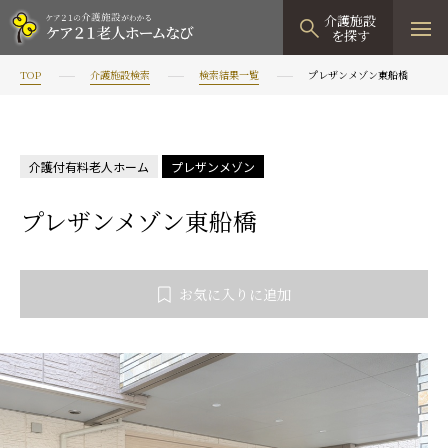
介護施設
を探す
TOP
介護施設検索
検索結果一覧
プレザンメゾン東船橋
TOPページ
介護施設検索
介護付有料老人ホーム
プレザンメゾン
資料請求
プレザンメゾン東船橋
見学予約
有料老人ホーム
お気に入りに追加
有料老人ホームTOP
グループホーム
プレザンリュクス
認知症対応型グループホームTOP
小規模多機能型居宅介護
プレザングラン
たのしい家
小規模多機能型居宅介護TOP
-
-
0120
944
821
tel