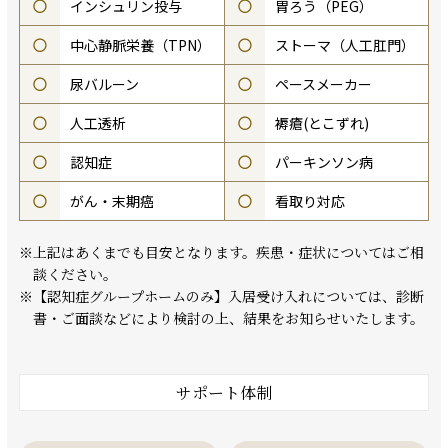
○
インシュリン投与
○
胃ろう（PEG）
○
中心静脈栄養（TPN）
○
ストーマ（人工肛門）
○
尿バルーン
○
ペースメーカー
○
人工透析
○
褥瘡(とこずれ)
○
認知症
○
パーキンソン病
○
がん・末期癌
○
看取り対応
※上記はあくまでも目安となります。疾患・症状についてはご相
談ください。
※【認知症グループホームのみ】入居受け入れについては、診断
書・ご面談などにより検討の上、結果をお知らせいたします。
サポート体制