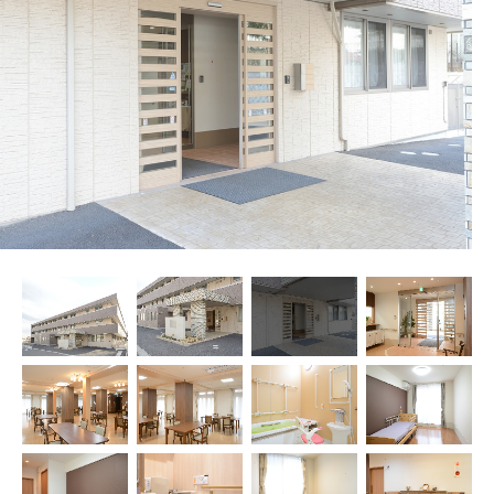
プレザンメゾン
認知症対応型グループホームとは
たのしい家
9:00～18:00（年末年始を除く）
有料老人ホームとは
認知症のおはなし
小規模多機能型居宅介護とは
お問い合わせフォーム
お気に入り
資料請求
見学予約
ご入居までの流れ
介護保険の仕組み
FAQ
運営会社
プライバシーポリシー