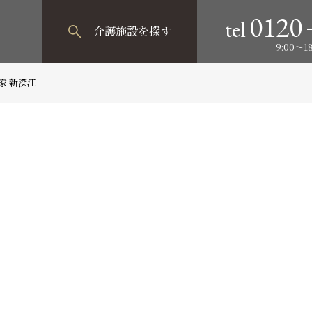
0120
tel
介護施設
を探す
9:00～
家 新深江