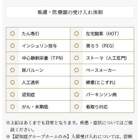
看護・医療面の受け入れ体制
○
たん吸引
○
在宅酸素（HOT）
○
インシュリン投与
○
胃ろう（PEG）
○
中心静脈栄養（TPN）
○
ストーマ（人工肛門）
○
尿バルーン
○
ペースメーカー
○
人工透析
○
褥瘡(とこずれ)
○
認知症
○
パーキンソン病
○
がん・末期癌
○
看取り対応
※上記はあくまでも目安となります。疾患・症状についてはご相
談ください。
※【認知症グループホームのみ】入居受け入れについては、診断