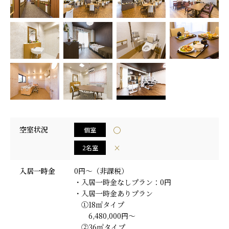
採用情報
空室状況
◯
個室
×
2名室
入居一時金
0円～（非課税）
・入居一時金なしプラン：0円
・入居一時金ありプラン
①18㎡タイプ
6,480,000円～
②36㎡タイプ