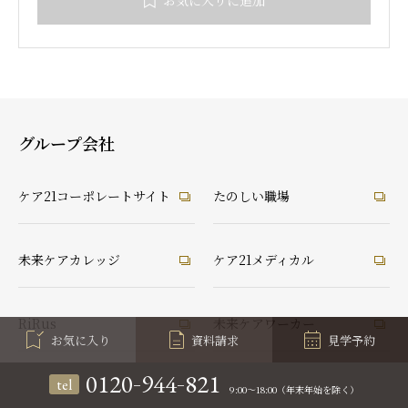
お気に入りに追加
グループ会社
ケア21コーポレートサイト
たのしい職場
未来ケアカレッジ
ケア21メディカル
RiRus
未来ケアワーカー
お気に入り
資料請求
見学予約
-
-
0120
944
821
tel
介護なんでも相談室
うれしい保育園
9:00～18:00（年末年始を除く）