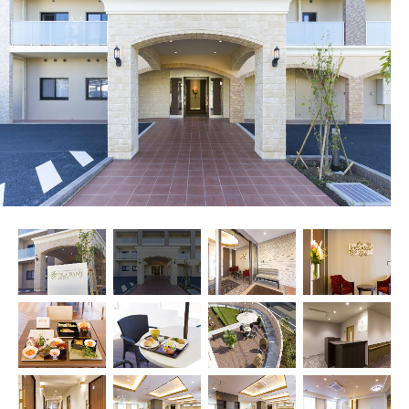
プレザンメゾン
認知症対応型グループホームとは
たのしい家
9:00～18:00（年末年始を除く）
有料老人ホームとは
認知症のおはなし
小規模多機能型居宅介護とは
お問い合わせフォーム
お気に入り
資料請求
見学予約
ご入居までの流れ
介護保険の仕組み
FAQ
運営会社
プライバシーポリシー