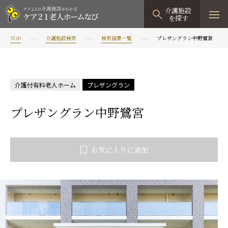
介護施設
を探す
TOP
介護施設検索
検索結果一覧
プレザングラン中野鷺宮
TOPページ
介護施設検索
介護付有料老人ホーム
プレザングラン
資料請求
プレザングラン中野鷺宮
見学予約
有料老人ホーム
お気に入りに追加
有料老人ホームTOP
グループホーム
プレザンリュクス
認知症対応型グループホームTOP
小規模多機能型居宅介護
プレザングラン
たのしい家
小規模多機能型居宅介護TOP
-
-
0120
944
821
tel