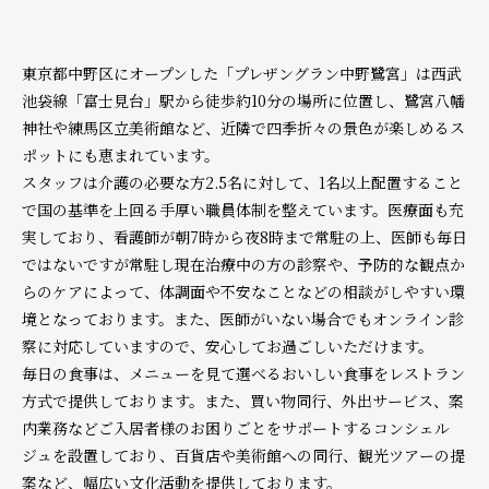
東京都中野区にオープンした「プレザングラン中野鷺宮」は西武
池袋線「富士見台」駅から徒歩約10分の場所に位置し、鷺宮八幡
神社や練馬区立美術館など、近隣で四季折々の景色が楽しめるス
ポットにも恵まれています。
スタッフは介護の必要な方2.5名に対して、1名以上配置すること
で国の基準を上回る手厚い職員体制を整えています。医療面も充
実しており、看護師が朝7時から夜8時まで常駐の上、医師も毎日
ではないですが常駐し現在治療中の方の診察や、予防的な観点か
らのケアによって、体調面や不安なことなどの相談がしやすい環
境となっております。また、医師がいない場合でもオンライン診
察に対応していますので、安心してお過ごしいただけます。
毎日の食事は、メニューを見て選べるおいしい食事をレストラン
方式で提供しております。また、買い物同行、外出サービス、案
内業務などご入居者様のお困りごとをサポートするコンシェル
ジュを設置しており、百貨店や美術館への同行、観光ツアーの提
案など、幅広い文化活動を提供しております。