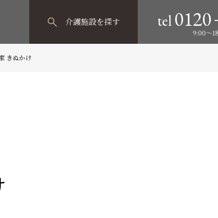
0120
tel
介護施設
を探す
9:00～
家 きぬかけ
け