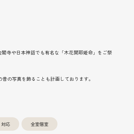
金閣寺や日本神話でも有名な「木花開耶姫命」をご祭
の昔の写真を飾ることも計画しております。
り対応
全室個室