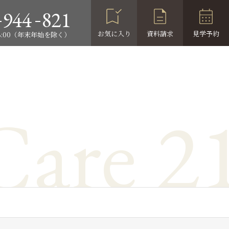
-
-
944
821
お気に入り
資料請求
見学予約
18:00（年末年始を除く）
Care 2