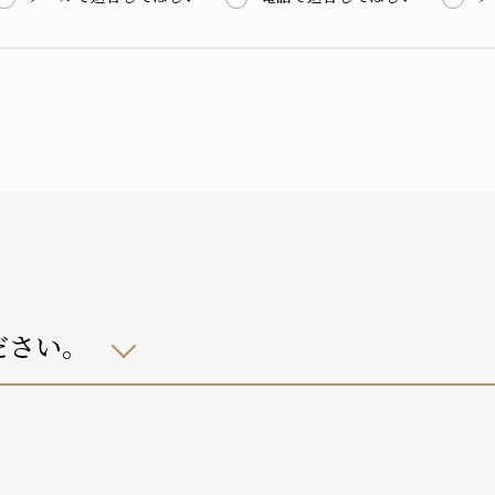
ださい。
自宅におり、介護サービスは利用していない
自宅におり、何らかの在宅・訪問介護サービスを利用している