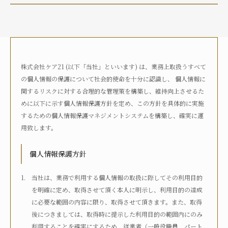
介護状況
自宅におり、介護サービスは利用していない
自宅におり、何らかの在宅・訪問介護サービスを利用して
いる
株式会社ケア21 (以下「当社」といいます) は、業務上取扱うすべて
何らかの高齢者向け施設に入居している
の個人情報の保護について社会的使命を十分に認識し、 個人情報に
病院に入院している
関するリスクに対する合理的な管理策を構築し、維持向上させるた
その他
めに以下に示す個人情報保護方針を定め、この方針を具体的に実施
するための個人情報保護マネジメントシステムを構築し、確実に運
用致します。
介護度
自立
要支援1
要支援2
要介護1
個人情報保護方針
要介護2
要介護3
要介護4
要介護5
不明
当社は、業務で利用する個人情報の取扱に際してその利用目的
を明確に定め、取得させて頂く本人に明示し、利用目的の達成
に必要な範囲の内容に限り、取得させて頂きます。また、取得
介護認定
後につきましては、取得時に提示した利用目的の範囲内にのみ
認定済み
申請中
区分変更中
不明
利用することを確実にするため、従業者（一般役職員、パート