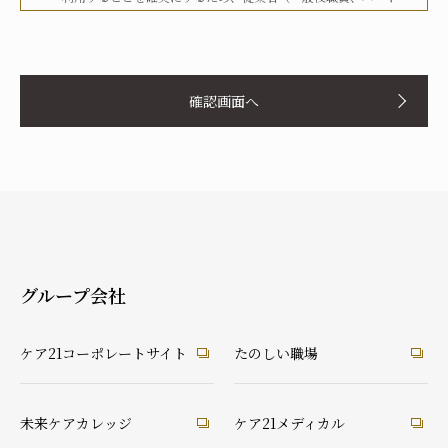
タイマー、派遣労働者等を含む）その他関係者に対して、文書
化、定期的な教育の実施、社内への掲示等を行うことで周知徹
お名前
底を図り、実行してまいります。
確認画面へ
当社は、個人情報の取扱いに関して、法令、国が定める指針そ
の他の規範等を遵守した取得やその利用に努めてまいります。
当社は、個人情報の取扱いに関して、個人情報への不正アクセ
ス、個人情報の紛失、破壊、改ざん及び漏洩等に関して、適切
ふりがな
な予防ならびに是正措置を講じてまいります。
当社は、個人情報の取扱いに関して、顧客等本人が、当該本人
と識別される保有個人情報について、開示、訂正、使用停止、
消去等の権利を有していることを認識し、本人からのこれらの
グループ会社
要求に対しては、遅滞なく対応してまいります。
あなたとの続柄
当社は、個人情報の取扱いに関して、法令に定める場合を除
実の父
実の母
義理の父
義理の母
ケア21コーポレートサイト
たのしい職場
き、本人に同意なく個人情報を第三者に提供することはありま
祖父
祖母
配偶者（夫）
配偶者（妻）
せん。
ご本人
兄弟・姉妹
その他の親戚
知人・友人
ケアマネ・介護・医療関係者
当社は、個人情報の取扱いに関して、顧客等からの相談や苦情
未来ケアカレッジ
ケア21メディカル
後見人
への対応等を行なう窓口機能等を整備するとともに、その窓口