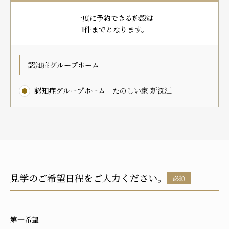
プレザンメゾン
認知症対応型グループホームとは
たのしい家
9:00～18:00（年末年始を除く）
一度に予約できる施設は
有料老人ホームとは
認知症のおはなし
小規模多機能型居宅介護とは
1件までとなります。
お問い合わせフォーム
認知症グループホーム
認知症グループホーム｜たのしい家 新深江
お気に入り
資料請求
見学予約
ご入居までの流れ
介護保険の仕組み
FAQ
見学のご希望日程をご入力ください。
必須
運営会社
プライバシーポリシー
第一希望