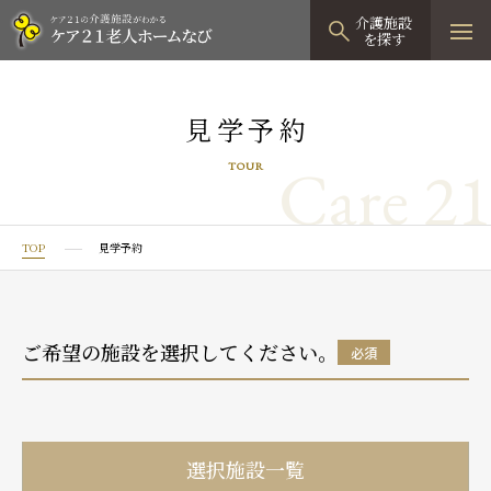
介護施設
を探す
TOPページ
見学予約
介護施設検索
Care 21
TOUR
資料請求
見学予約
TOP
見学予約
有料老人ホーム
有料老人ホームTOP
グループホーム
ご希望の施設を選択してください。
必須
プレザンリュクス
認知症対応型グループホームTOP
小規模多機能型居宅介護
プレザングラン
たのしい家
小規模多機能型居宅介護TOP
-
-
0120
944
821
選択施設一覧
tel