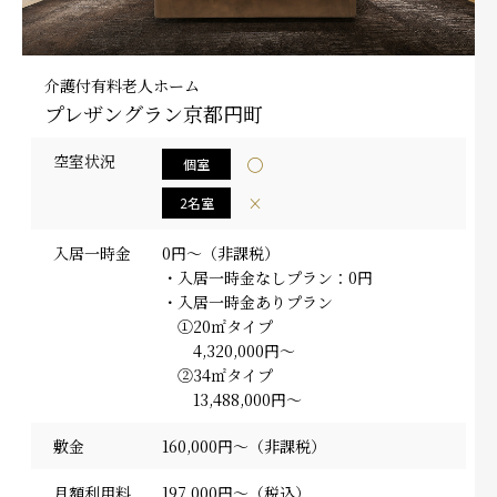
介護付有料老人ホーム
プレザングラン京都円町
空室状況
◯
個室
×
2名室
入居一時金
0円～（非課税）
・入居一時金なしプラン：0円
・入居一時金ありプラン
①20㎡タイプ
4,320,000円～
②34㎡タイプ
13,488,000円～
敷金
160,000円～（非課税）
月額利用料
197,000円～（税込）