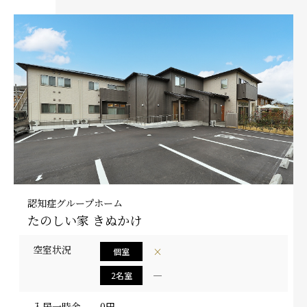
認知症グループホーム
たのしい家 きぬかけ
空室状況
×
個室
―
2名室
入居一時金
0円