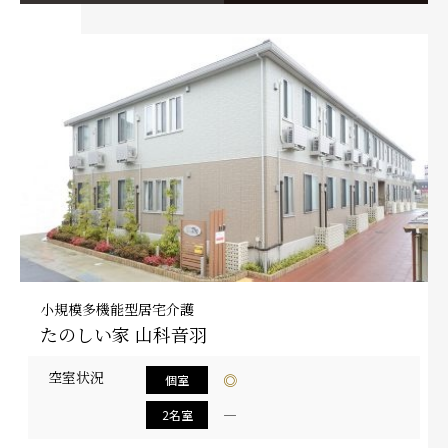
小規模多機能型居宅介護
たのしい家 山科音羽
空室状況
◎
個室
―
2名室