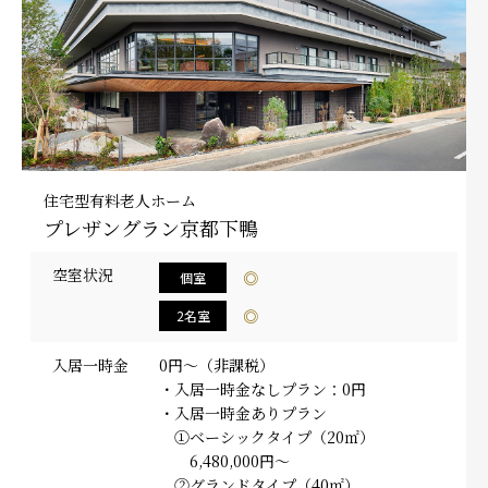
採用情報
住宅型有料老人ホーム
プレザングラン京都下鴨
空室状況
◎
個室
◎
2名室
入居一時金
0円～（非課税）
・入居一時金なしプラン：0円
・入居一時金ありプラン
①ベーシックタイプ（20㎡）
6,480,000円～
②グランドタイプ（40㎡）