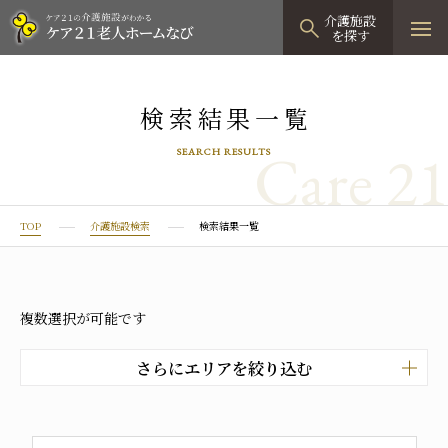
介護施設
を探す
TOPページ
検索結果一覧
介護施設検索
Care 21
SEARCH RESULTS
資料請求
見学予約
TOP
介護施設検索
検索結果一覧
有料老人ホーム
有料老人ホームTOP
グループホーム
複数選択が可能です
プレザンリュクス
認知症対応型グループホームTOP
小規模多機能型居宅介護
さらにエリアを絞り込む
プレザングラン
たのしい家
小規模多機能型居宅介護TOP
-
-
0120
944
821
tel
京都市