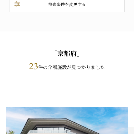
プレザンメゾン
認知症対応型グループホームとは
たのしい家
9:00～18:00（年末年始を除く）
検索条件を変更する
有料老人ホームとは
認知症のおはなし
小規模多機能型居宅介護とは
検索する
お問い合わせフォーム
「京都府」
お気に入り
資料請求
見学予約
23
件の介護施設が見つかりました
ご入居までの流れ
介護保険の仕組み
FAQ
運営会社
プライバシーポリシー