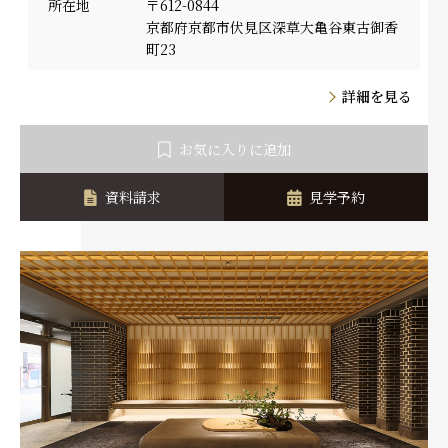
所在地
〒612-0844
京都府京都市伏見区深草大亀谷東古御香
町23
詳細を見る
お気に入りに追加
資料請求
見学予約